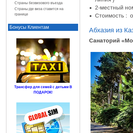
Страны безвизового въезда
2-местный но
Страны,где виза ставится на
границе
Стоимость : о
Бонусы Клиентам
Абхазия из Каз
Санаторий «Мо
Трансфер для семей с детьми В
ПОДАРОК!