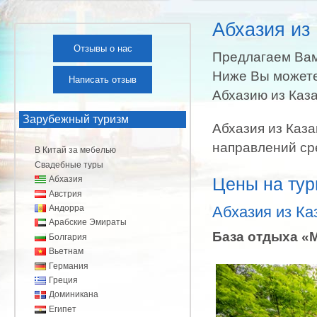
Абхазия из
Отзывы о нас
Предлагаем Вам
Ниже Вы можете
Написать отзыв
Абхазию из Каз
Зарубежный туризм
Абхазия из Каза
направлений сре
В Китай за мебелью
Свадебные туры
Абхазия
Цены на тур
Австрия
Андорра
Абхазия из Ка
Арабские Эмираты
База отдыха «
Болгария
Вьетнам
Германия
Греция
Доминикана
Египет