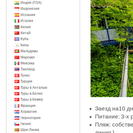
Индия (ГОА)
Индонезия
Испания
Италия
Кения
Китай
Куба
Кипр
Мальдивы
Марокко
Мексика
Таиланд
Тунис
Турция
Туры в Анталью
Туры в Белек
Туры в Кемер
Франция
Заезд на10 дн
Хорватия
Питание: 3-х
Черногория
Пляж: собстве
Чехия
Шри-Ланка
линия )