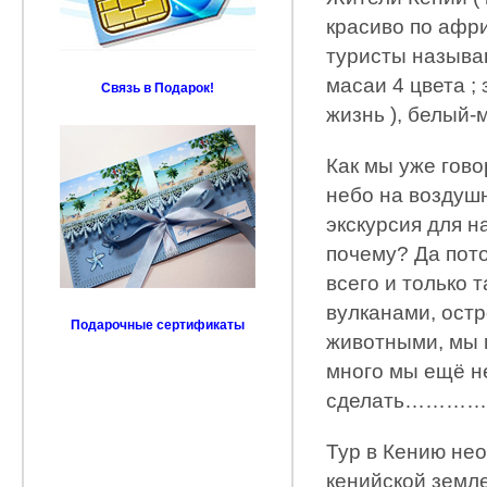
красиво по афр
туристы называ
масаи 4 цвета ;
Связь в Подарок!
жизнь ), белый-
Как мы уже гово
небо на воздуш
экскурсия для н
почему? Да пото
всего и только 
вулканами, ост
Подарочные сертификаты
животными, мы м
много мы ещё н
сделать…………
Тур в Кению нео
кенийской земл