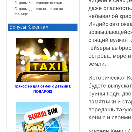
видели в снах д
Страны безвизового въезда
даже опасность
Страны,где виза ставится на
границе
небывалой красо
Индийского океа
Бонусы Клиентам
возвышающейся 
спящий вулкан к
гейзеры выбрасы
острова, море и
земли.
Историческая К
будете выпуска
Трансфер для семей с детьми В
ПОДАРОК!
руины Геди, дво
памятники и ст
передашь такую 
Кению и своими 
Жители Кении (