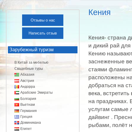
Кения
Отзывы о нас
Тур
Написать отзыв
Кения- страна д
и дикий рай для
Зарубежный туризм
Кению называют
заснеженные ве
В Китай за мебелью
стаями фламинго
Свадебные туры
Абхазия
расположены на
Австрия
добраться на ст
Андорра
века, встретить
Арабские Эмираты
Болгария
на праздниках. 
Вьетнам
услугам самые 
Германия
дайвинг . Прес
Греция
Доминикана
рыбами, полёт 
Египет