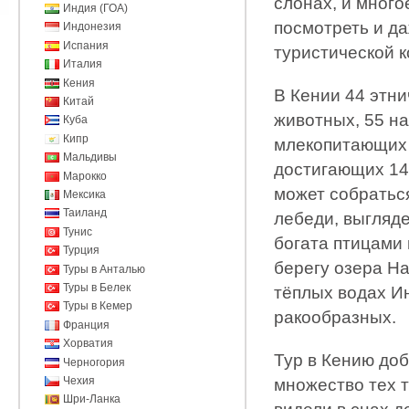
слонах, и много
Индия (ГОА)
посмотреть и да
Индонезия
Испания
туристической 
Италия
Кения
В Кении 44 этни
Китай
животных, 55 на
Куба
Кипр
млекопитающих 
Мальдивы
достигающих 140
Марокко
может собраться
Мексика
Таиланд
лебеди, выгляде
Тунис
богата птицами 
Турция
берегу озера Н
Туры в Анталью
Туры в Белек
тёплых водах Ин
Туры в Кемер
ракообразных.
Франция
Хорватия
Тур в Кению до
Черногория
Чехия
множество тех т
Шри-Ланка