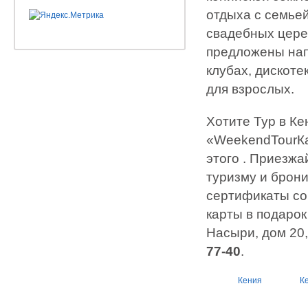
отдыха с семьей
свадебных цере
предложены напи
клубах, дискоте
для взрослых.
Хотите Тур в Ке
«WeekendTourКа
этого . Приезж
туризму и брон
сертификаты со
карты в подарок
Насыри, дом 20
77-40
.
Кения
К