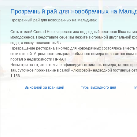
Прозрачный рай для новобрачных на Маль
Прозрачный рай для новобрачных на Мальдивах
Сеть отелей Conrad Hotels превратила подводный ресторан Ithaa на ма
молодоженов. Представьте себе: вы лежите в огромной двуспальной кр
воды, а вокруг плавают рыбы…
Превращение ресторана в номер для новобрачных состоялось в честь
сети отелей. Утром постояльцам необычного номера полагается шампа
портал о недвижимости ПРИАН.
Несмотря на то, что отель не афиширует стоимость номера, можно пре
Так, суточное проживание в самой «люксовой» надводной гостинице сети 
1 156.
Выходной за границей
туры выходного дня
Т