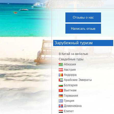
Отзывы о нас
Написать отзыв
Зарубежный туризм
В Китай за мебелью
Свадебные туры
Абхазия
Австрия
Андорра
Арабские Эмираты
Болгария
Вьетнам
Германия
Греция
Доминикана
Египет