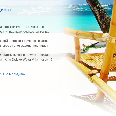
дивах
льдивском курорте в люкс для
овати, над вами смыкается толща
 пятой годовщины существования
нское за счет заведения, пишет
дположить, что она будет немалой.
- King Deluxe Water Villa – стоит ?
уры на Мальдивах