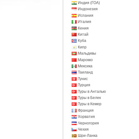
Индия (ГОА)
Индонезия
Испания
Италия
Кения
Китай
Куба
Кипр
Мальдивы
Марокко
Мексика
Таиланд
Тунис
Турция
Туры в Анталью
Туры в Белек
Туры в Кемер
Франция
Хорватия
Черногория
Чехия
Шри-Ланка