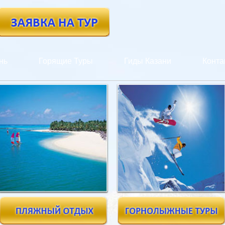
нь
Горящие Туры
Гиды Казани
Конта