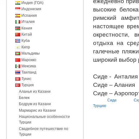
ежедневно прив
Индия (ГОА)
высокие белок
Индонезия
Испания
римский амфит
Италия
настоящее вре
Кения
окрестности, 
Китай
Куба
отдыха на сред
Кипр
галечные пляжи
Мальдивы
широкий выбор 
Марокко
Мексика
Таиланд
Сиде - Антали
Тунис
Сиде – Алани
Турция
Аланья из Казани
Сиде – Аэропор
Белек
Сиде
Си
Бодрум из Казани
Турцию
Мармарис из Казани
Национальные особенности
Турции
Свадебное путешествие по
Турции