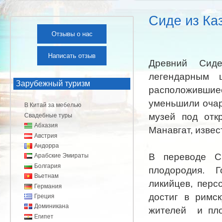
Сиде из Ка
Отзывы о нас
Написать отзыв
Древний Сиде
легендарным 
Зарубежный туризм
расположившие
уменьшили очар
В Китай за мебелью
музей под отк
Свадебные туры
Абхазия
Манавгат, изве
Австрия
Андорра
В переводе С
Арабские Эмираты
Болгария
плодородия. 
Вьетнам
ликийцев, перс
Германия
достиг в римск
Греция
Доминикана
жителей и пло
Египет