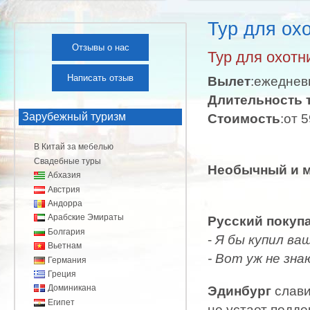
Тур для ох
Отзывы о нас
Тур для охотн
Написать отзыв
Вылет
:ежеднев
Длительность 
Зарубежный туризм
Стоимость
:от 
В Китай за мебелью
Свадебные туры
Необычный и м
Абхазия
Австрия
Андорра
Арабские Эмираты
Русский покупа
Болгария
-
Я бы купил ваш
Вьетнам
- Вот уж не зна
Германия
Греция
Доминикана
Эдинбург
слави
Египет
не устает подд