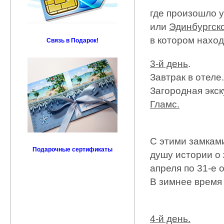
где произошло 
или
Эдинбургско
в котором нахо
Связь в Подарок!
3-й день
.
Завтрак в отеле.
Загородная экс
Гламс.
С этими замкам
Подарочные сертификаты
душу истории о 
апреля по 31-е 
В зимнее время
4-й день.