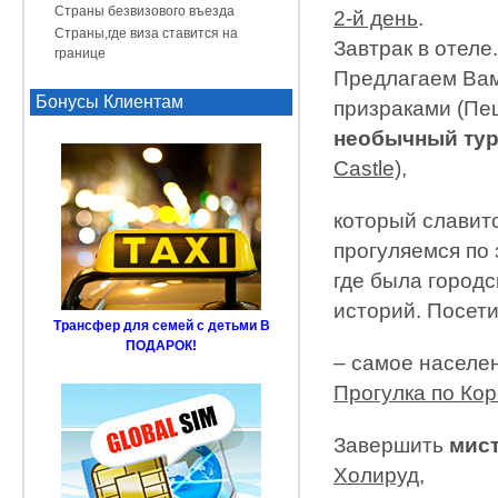
Страны безвизового въезда
2-й день
.
Страны,где виза ставится на
Завтрак в отеле.
границе
Предлагаем Вам
Бонусы Клиентам
призраками (Пеш
необычный ту
Castle),
который славит
прогуляемся по
где была городс
историй. Посет
Трансфер для семей с детьми В
ПОДАРОК!
– самое населен
Прогулка по Кор
Завершить
мис
Холируд
,