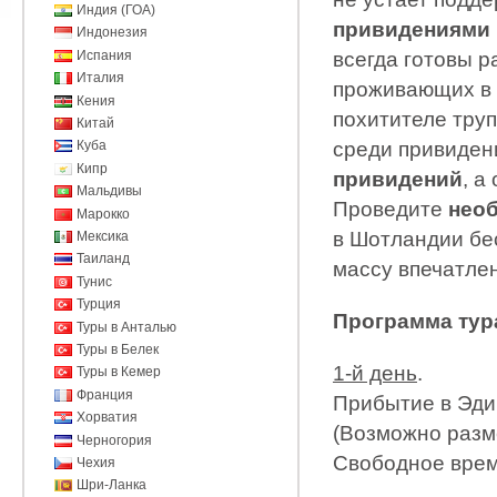
Индия (ГОА)
привидениями 
Индонезия
Испания
всегда готовы р
Италия
проживающих в 
Кения
похитителе труп
Китай
среди привиден
Куба
Кипр
привидений
, а
Мальдивы
Проведите
нео
Марокко
в Шотландии бе
Мексика
Таиланд
массу впечатлен
Тунис
Турция
Программа тур
Туры в Анталью
Туры в Белек
1-й день
.
Туры в Кемер
Франция
Прибытие в Эди
Хорватия
(Возможно разме
Черногория
Свободное врем
Чехия
Шри-Ланка