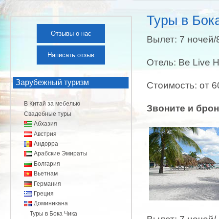
Туры в Бок
Отзывы о нас
Вылет: 7 ночей/
Написать отзыв
Отель: Be Live 
Зарубежный туризм
Стоимость: от 6
В Китай за мебелью
Звоните и брон
Свадебные туры
Абхазия
Австрия
Андорра
Арабские Эмираты
Болгария
Вьетнам
Германия
Греция
Доминикана
Туры в Бока Чика