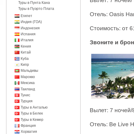
Вылет: 7 ночей/
Туры в Пунта Кана
Туры в Пуэрто Плата
Отель: Oasis Ha
Египет
Индия (ГОА)
Стоимость: от 6
Индонезия
Испания
Италия
Звоните и брон
Кения
Китай
Куба
Кипр
Мальдивы
Марокко
Мексика
Таиланд
Тунис
Турция
Туры в Анталью
Вылет: 7 ночей/
Туры в Белек
Туры в Кемер
Отель: Be Live 
Франция
Хорватия