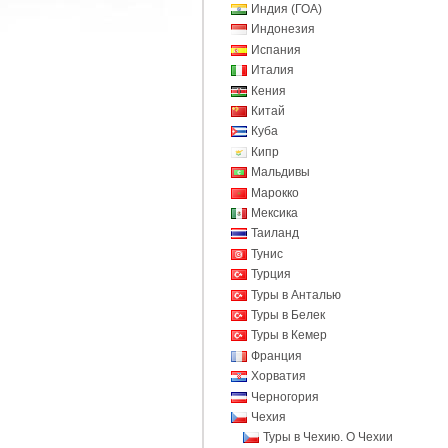
Индия (ГОА)
Индонезия
Испания
Италия
Кения
Китай
Куба
Кипр
Мальдивы
Марокко
Мексика
Таиланд
Тунис
Турция
Туры в Анталью
Туры в Белек
Туры в Кемер
Франция
Хорватия
Черногория
Чехия
Туры в Чехию. О Чехии