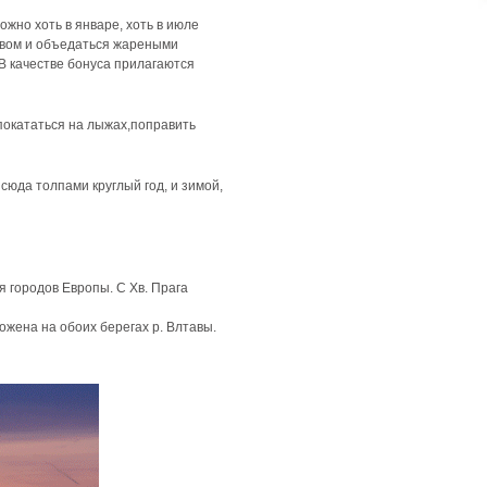
ожно хоть в январе, хоть в июле
ивом и объедаться жареными
В качестве бонуса прилагаются
окататься на лыжах,поправить
сюда толпами круглый год, и зимой,
 городов Европы. С Xв. Прага
ожена на обоих берегах р. Влтавы.