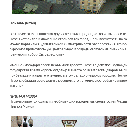
Пльзень (Plzen)
В отличие от большинства других чешских городов, которые выросли и
Плзень строился изначально строился как город. Если посмотреть на г
можно поразиться удивительной симметричности расположения его по
окружают прямоугольную центральную площадь Республики.Именно на
готический собор Св. Бартоломея.
Именно благодаря своей необычной красоте Плзеню довелось однажд
государства.время король Рудольф II вместе со всем своим двором бы
прибежище и нашел его именно в этом западночешском городке. Несмо
Плзень обладал всего девять месяцев, это историческое событие явля
жителей.
ПИВНАЯ МЕККА
Плзень является одним из любимейших городов как среди гостей Чехии,
Пивной Меккой.