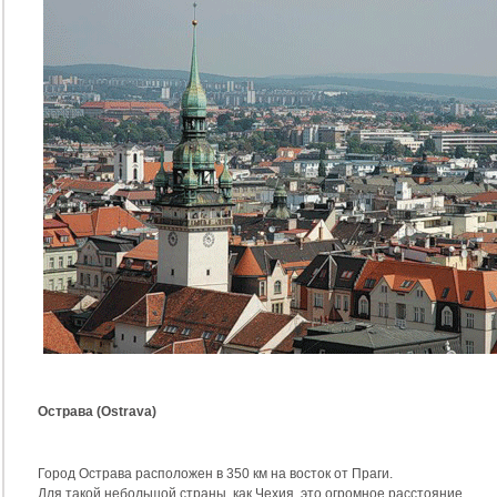
Острава (Ostrava)
Город Острава расположен в 350 км на восток от Праги.
Для такой небольшой страны, как Чехия, это огромное расстояние.