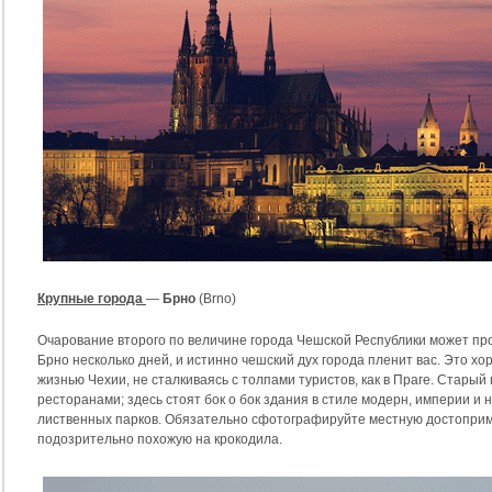
Крупные города
—
Брно
(Brno)
Очарование второго по величине города Чешской Республики может про
Брно несколько дней, и истинно чешский дух города пленит вас. Это х
жизнью Чехии, не сталкиваясь с толпами туристов, как в Праге. Старый
ресторанами; здесь стоят бок о бок здания в стиле модерн, империи и
лиственных парков. Обязательно сфотографируйте местную достоприм
подозрительно похожую на крокодила.