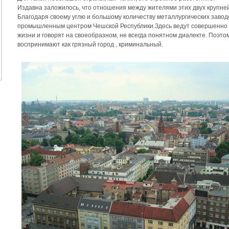
Издавна заложилось, что отношения между жителями этих двух крупне
Благодаря своему углю и большому количеству металлургических заво
промышленным центром Чешской Республики.Здесь ведут совершенно и
жизни и говорят на своеобразном, не всегда понятном диалекте. Поэто
воспринимают как грязный город , криминальный.