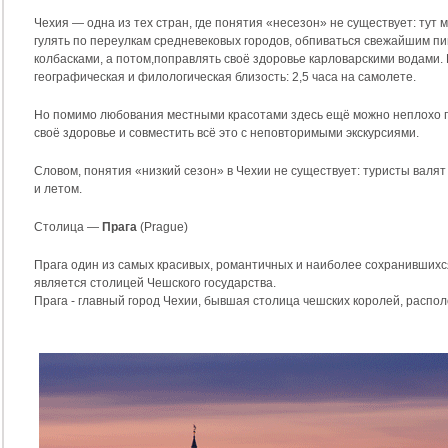
Чехия — одна из тех стран, где понятия «несезон» не существует: тут м
гулять по переулкам средневековых городов, обпиваться свежайшим п
колбасками, а потом,поправлять своё здоровье карловарскими водами. 
географическая и филологическая близость: 2,5 часа на самолете.
Но помимо любования местными красотами здесь ещё можно неплохо п
своё здоровье и совместить всё это с неповторимыми экскурсиями.
Словом, понятия «низкий сезон» в Чехии не существует: туристы валят 
и летом.
Столица —
Прага
(Prague)
Прага один из самых красивых, романтичных и наиболее сохранившихся
является столицей Чешского государства.
Прага - главный город Чехии, бывшая столица чешских королей, распол