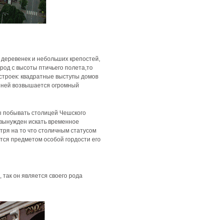
з деревенек и небольших крепостей,
ород с высоты птичьего полета,то
строек: квадратные выступы домов
 ней возвышается огромный
ы побывать столицей Чешского
л вынужден искать временное
тря на то что столичным статусом
ется предметом особой гордости его
 так он является своего рода