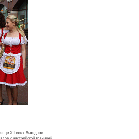
це XIII века. Выгодное
ядом с австрийской границей