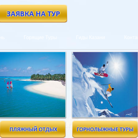
нь
Горящие Туры
Гиды Казани
Конта