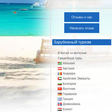
Отзывы о нас
Написать отзыв
Зарубежный туризм
В Китай за мебелью
Свадебные туры
Абхазия
Австрия
Андорра
Арабские Эмираты
Болгария
Вьетнам
Германия
Греция
Доминикана
Египет