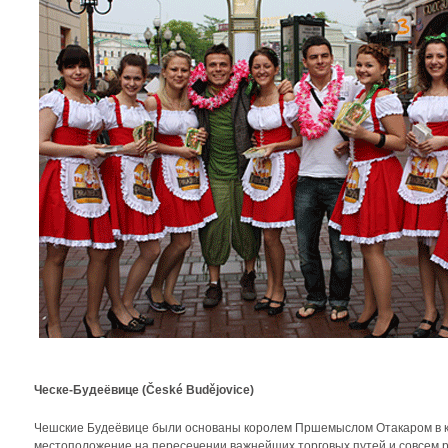
Ческе-Будеёвице (České Budějovice)
Чешские Будеёвице были основаны королем Пршемыслом Отакаром в кон
местоположение на пересечении важнейших торговых путей и совсем р