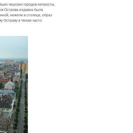
йших чешских городов непросты.
дов Острова издавна была
ной, нежели в столице, образ
му Остраву в Чехии часто