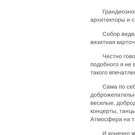
Грандиозное с
архитекторы и 
Собор видел с
визитная карто
Честно говоря,
подобного я не 
такого впечатле
Сама по себе И
доброжелательн
веселые, добро
концерты, танц
Атмосфера на т
И конечно же 