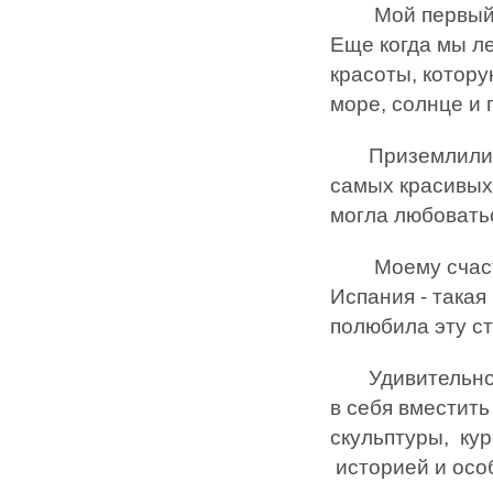
Мой первый де
Еще когда мы ле
красоты, котору
море, солнце и 
Приземлились м
самых красивых 
могла любовать
Моему счастью
Испания - такая
полюбила эту ст
Удивительно ка
в себя вместить
скульптуры, кур
историей и осо