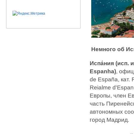
Немного об Ис
Испа́ния (исп. и
Espanha)
, офиц
de España, кат. 
Reialme d'Espan
Европы, член Е
часть Пиренейс
автономных соо
город Мадрид.