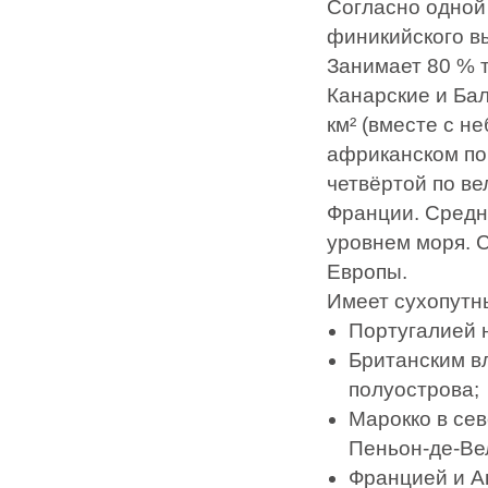
Согласно одной 
финикийского в
Занимает 80 % 
Канарские и Ба
км² (вместе с 
африканском по
четвёртой по ве
Франции. Средн
уровнем моря. С
Европы.
Имеет сухопутн
Португалией 
Британским в
полуострова;
Марокко в се
Пеньон-де-Ве
Францией и А