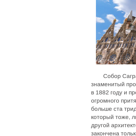
Собор Саграда
знаменитый про
в 1882 году и п
огромного притя
больше ста трид
который тоже, 
другой архитект
закончена только