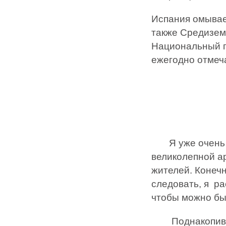
Испания омывае
также Средизем
Национальный п
ежегодно отмеча
Р
Я уже очень да
великолепной а
жителей. Конечн
следовать, я ра
чтобы можно бы
Поднакопив ден