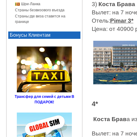
3)
Коста Брава
Шри-Ланка
Страны безвизового въезда
Вылет: на 7 ноче
Страны,где виза ставится на
Отель:
Pimar 3*
границе
Цена: от 40900 
Бонусы Клиентам
Трансфер для семей с детьми В
4*
ПОДАРОК!
Коста Брав
а и
Вылет: на 7 ноче