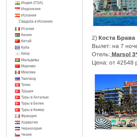
Индия (ГОА)
Индонезия
Испания
Свадьба в Испании
Италия
Кения
2)
Коста Брава
Китай
Вылет: на 7 ноче
Куба
Отель:
Marsol 3
Кипр
Мальдивы
Цена: от 42548 
Марокко
Мексика
Таиланд
Тунис
Турция
Туры в Анталью
Туры в Белек
Туры в Кемер
Франция
Хорватия
Черногория
Чехия