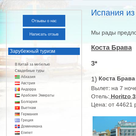
Испания из
Отзывы о нас
Мы рады предл
Написать отзыв
Коста Брава
Зарубежный туризм
3*
В Китай за мебелью
Свадебные туры
Абхазия
1)
Коста Брава
Австрия
Вылет: на 7 ноче
Андорра
Отель:
Horitzo 3
Арабские Эмираты
Болгария
Цена: от 44621 
Вьетнам
Германия
Греция
Доминикана
Египет