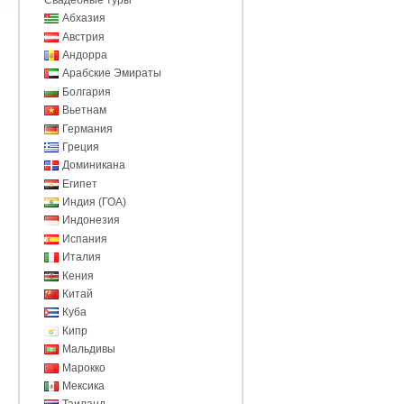
Абхазия
Австрия
Андорра
Арабские Эмираты
Болгария
Вьетнам
Германия
Греция
Доминикана
Египет
Индия (ГОА)
Индонезия
Испания
Италия
Кения
Китай
Куба
Кипр
Мальдивы
Марокко
Мексика