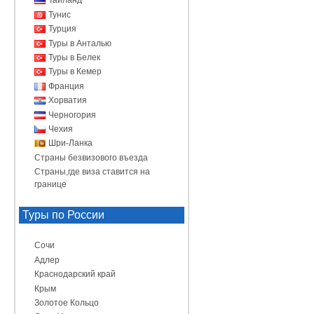
Таиланд
Тунис
Турция
Туры в Анталью
Туры в Белек
Туры в Кемер
Франция
Хорватия
Черногория
Чехия
Шри-Ланка
Страны безвизового въезда
Страны,где виза ставится на
границе
Туры по России
Сочи
Адлер
Краснодарский край
Крым
Золотое Кольцо