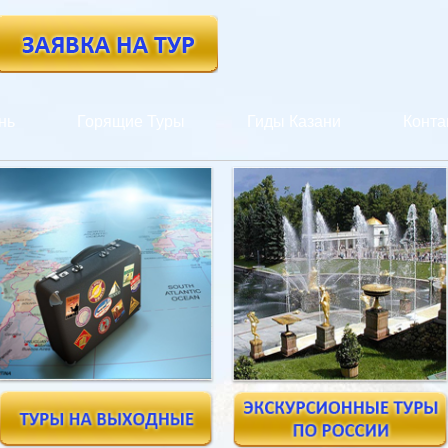
нь
Горящие Туры
Гиды Казани
Конта