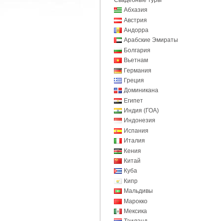
Абхазия
Австрия
Андорра
Арабские Эмираты
Болгария
Вьетнам
Германия
Греция
Доминикана
Египет
Индия (ГОА)
Индонезия
Испания
Италия
Кения
Китай
Куба
Кипр
Мальдивы
Марокко
Мексика