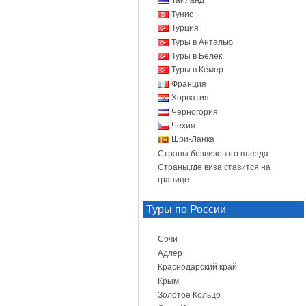
Таиланд
Тунис
Турция
Туры в Анталью
Туры в Белек
Туры в Кемер
Франция
Хорватия
Черногория
Чехия
Шри-Ланка
Страны безвизового въезда
Страны,где виза ставится на
границе
Туры по России
Сочи
Адлер
Краснодарский край
Крым
Золотое Кольцо