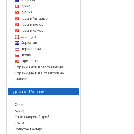
Таиланд
Тунис
Турция
Туры в Анталью
Туры в Белек
Туры в Кемер
Франция
Хорватия
Черногория
Чехия
Шри-Ланка
Страны безвизового въезда
Страны,где виза ставится на
границе
Туры по России
Сочи
Адлер
Краснодарский край
Крым
Золотое Кольцо