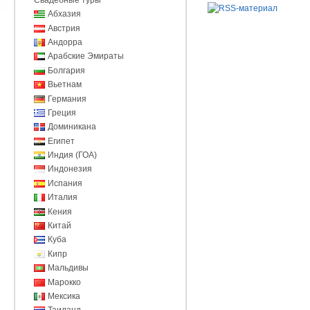
Абхазия
Австрия
Андорра
Арабские Эмираты
Болгария
Вьетнам
Германия
Греция
Доминикана
Египет
Индия (ГОА)
Индонезия
Испания
Италия
Кения
Китай
Куба
Кипр
Мальдивы
Марокко
Мексика