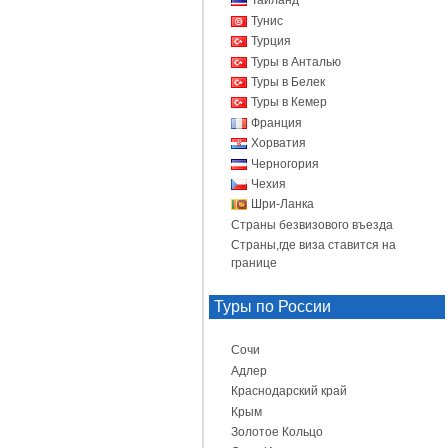
Таиланд
Тунис
Турция
Туры в Анталью
Туры в Белек
Туры в Кемер
Франция
Хорватия
Черногория
Чехия
Шри-Ланка
Страны безвизового въезда
Страны,где виза ставится на
границе
Туры по России
Сочи
Адлер
Краснодарский край
Крым
Золотое Кольцо