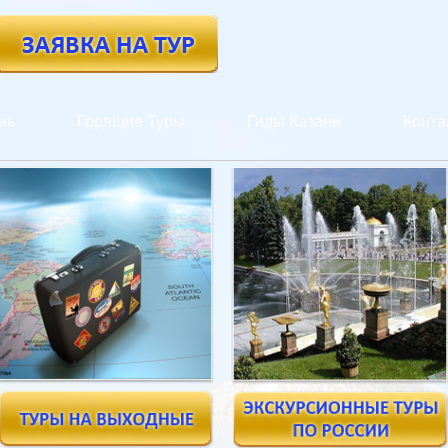
нь
Горящие Туры
Гиды Казани
Конта