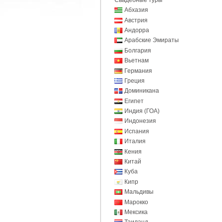
Абхазия
Австрия
Андорра
Арабские Эмираты
Болгария
Вьетнам
Германия
Греция
Доминикана
Египет
Индия (ГОА)
Индонезия
Испания
Италия
Кения
Китай
Куба
Кипр
Мальдивы
Марокко
Мексика