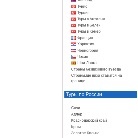
Таиланд
Тунис
Турция
Туры в Анталью
Туры в Белек
Туры в Кемер
Франция
Хорватия
Черногория
Чехия
Шри-Ланка
Страны безвизового въезда
Страны,где виза ставится на
границе
Туры по России
Сочи
Адлер
Краснодарский край
Крым
Золотое Кольцо