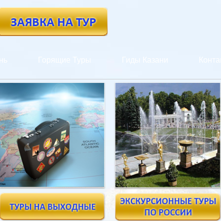
нь
Горящие Туры
Гиды Казани
Конта