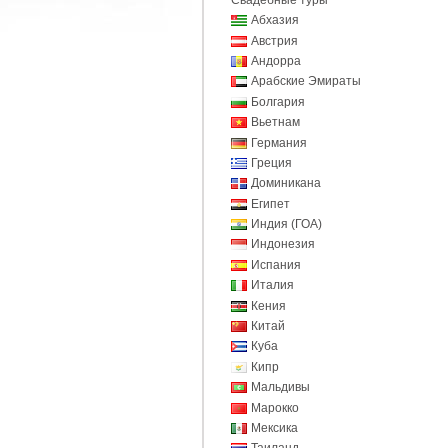
Абхазия
Австрия
Андорра
Арабские Эмираты
Болгария
Вьетнам
Германия
Греция
Доминикана
Египет
Индия (ГОА)
Индонезия
Испания
Италия
Кения
Китай
Куба
Кипр
Мальдивы
Марокко
Мексика