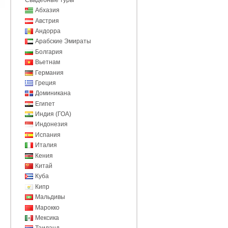
Абхазия
Австрия
Андорра
Арабские Эмираты
Болгария
Вьетнам
Германия
Греция
Доминикана
Египет
Индия (ГОА)
Индонезия
Испания
Италия
Кения
Китай
Куба
Кипр
Мальдивы
Марокко
Мексика