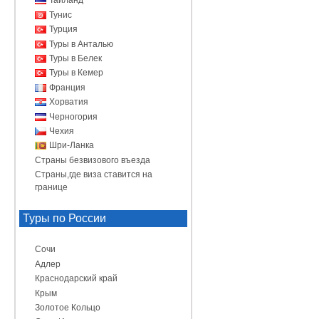
Таиланд
Тунис
Турция
Туры в Анталью
Туры в Белек
Туры в Кемер
Франция
Хорватия
Черногория
Чехия
Шри-Ланка
Страны безвизового въезда
Страны,где виза ставится на
границе
Туры по России
Сочи
Адлер
Краснодарский край
Крым
Золотое Кольцо