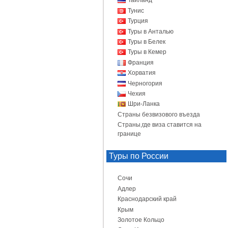
Таиланд
Тунис
Турция
Туры в Анталью
Туры в Белек
Туры в Кемер
Франция
Хорватия
Черногория
Чехия
Шри-Ланка
Страны безвизового въезда
Страны,где виза ставится на
границе
Туры по России
Сочи
Адлер
Краснодарский край
Крым
Золотое Кольцо