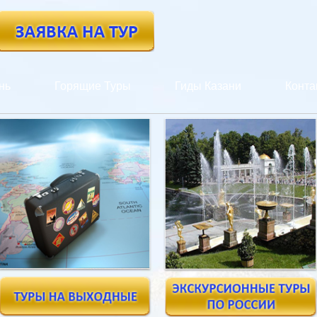
нь
Горящие Туры
Гиды Казани
Конта