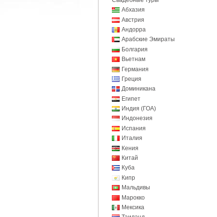
Абхазия
Австрия
Андорра
Арабские Эмираты
Болгария
Вьетнам
Германия
Греция
Доминикана
Египет
Индия (ГОА)
Индонезия
Испания
Италия
Кения
Китай
Куба
Кипр
Мальдивы
Марокко
Мексика