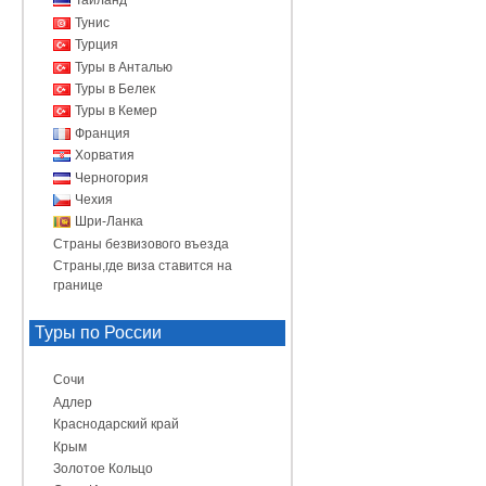
Таиланд
Тунис
Турция
Туры в Анталью
Туры в Белек
Туры в Кемер
Франция
Хорватия
Черногория
Чехия
Шри-Ланка
Страны безвизового въезда
Страны,где виза ставится на
границе
Туры по России
Сочи
Адлер
Краснодарский край
Крым
Золотое Кольцо