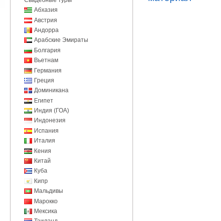
Абхазия
Австрия
Андорра
Арабские Эмираты
Болгария
Вьетнам
Германия
Греция
Доминикана
Египет
Индия (ГОА)
Индонезия
Испания
Италия
Кения
Китай
Куба
Кипр
Мальдивы
Марокко
Мексика