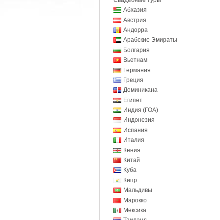
Абхазия
Австрия
Андорра
Арабские Эмираты
Болгария
Вьетнам
Германия
Греция
Доминикана
Египет
Индия (ГОА)
Индонезия
Испания
Италия
Кения
Китай
Куба
Кипр
Мальдивы
Марокко
Мексика