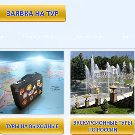
нь
Горящие Туры
Гиды Казани
Конта