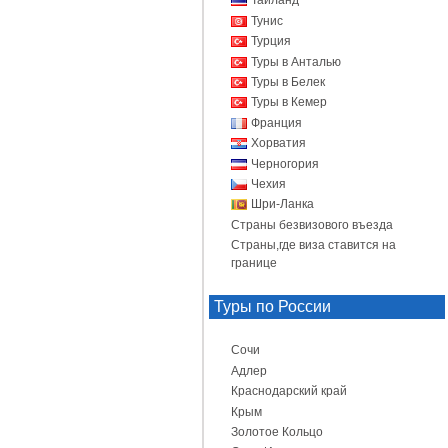
Таиланд
Тунис
Турция
Туры в Анталью
Туры в Белек
Туры в Кемер
Франция
Хорватия
Черногория
Чехия
Шри-Ланка
Страны безвизового въезда
Страны,где виза ставится на
границе
Туры по России
Сочи
Адлер
Краснодарский край
Крым
Золотое Кольцо