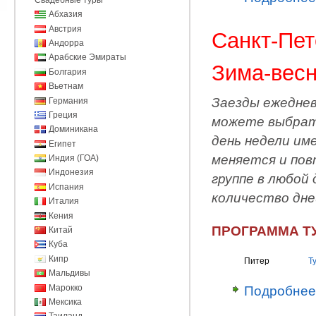
Абхазия
Австрия
Санкт-Пет
Андорра
Арабские Эмираты
Зима-весн
Болгария
Вьетнам
Заезды ежедневн
Германия
Греция
можете выбрать
Доминикана
день недели им
Египет
меняется и пов
Индия (ГОА)
Индонезия
группе в любой
Испания
количество дне
Италия
Кения
ПРОГРАММА ТУ
Китай
Куба
Кипр
Питер
Т
Мальдивы
Марокко
Подробнее
Мексика