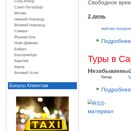
Соль-Илецк
Свободное врем
Санкт-Петербург
Москва
2 день
Нижний Новгород
Великий Новгород
майские праздни
Самара
Йошкар-Ола
Подробнее
Ново-Дивеево
Байкал
Екатеринбург
Туры в Са
Карелия
Киров
H
езабываемый
Великий Устюг
Питер
Т
Бонусы Клиентам
Подробнее