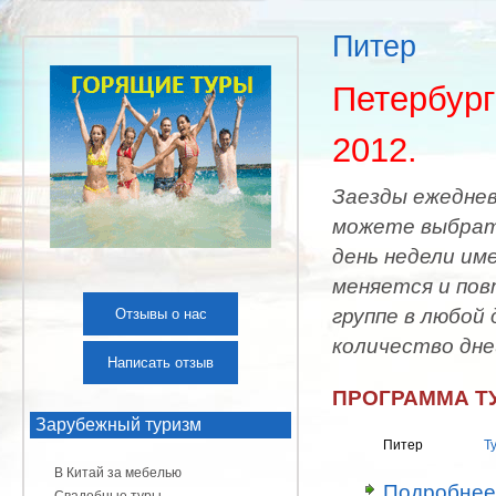
Питер
Петербург
2012.
Заезды ежедневн
можете выбрать
день недели им
меняется и пов
группе в любой
Отзывы о нас
количество дне
Написать отзыв
ПРОГРАММА ТУ
Зарубежный туризм
Питер
Т
В Китай за мебелью
Подробнее
Свадебные туры