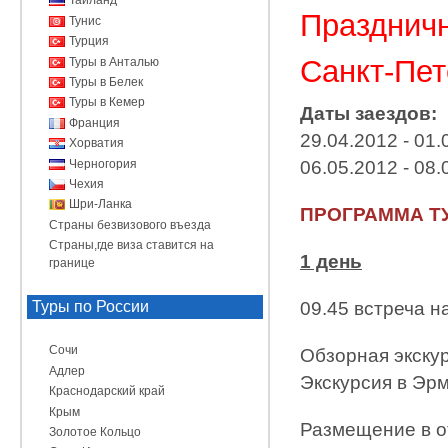
Таиланд
Праздничн
Тунис
Турция
Санкт-Пет
Туры в Анталью
Туры в Белек
Туры в Кемер
Даты заездов:
Франция
29.04.2012 - 01.
Хорватия
Черногория
06.05.2012 - 08.
Чехия
Шри-Ланка
ПРОГРАММА ТУ
Страны безвизового въезда
Страны,где виза ставится на
1 день
границе
09.45 встреча н
Туры по России
Сочи
Обзорная экску
Адлер
Экскурсия в Эр
Краснодарский край
Крым
Размещение в о
Золотое Кольцо