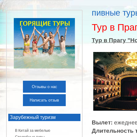
пивные тур
Тур в Пра
Тур в Прагу "Н
Отзывы о нас
Написать отзыв
Зарубежный туризм
Вылет:
ежедне
Длительность 
В Китай за мебелью
Свадебные туры