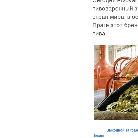
Сегодня Pivovar
пивоваренный за
стран мира, в о
Праге этот бре
пива.
Выходной за гра
Чехию