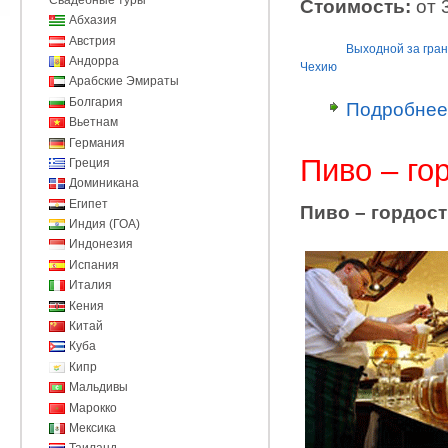
Стоимость:
от 3
Абхазия
Австрия
Выходной за гра
Андорра
Чехию
Арабские Эмираты
Болгария
Подробнее
Вьетнам
Германия
Пиво – го
Греция
Доминикана
Египет
Пиво – гордост
Индия (ГОА)
Индонезия
Испания
Италия
Кения
Китай
Куба
Кипр
Мальдивы
Марокко
Мексика