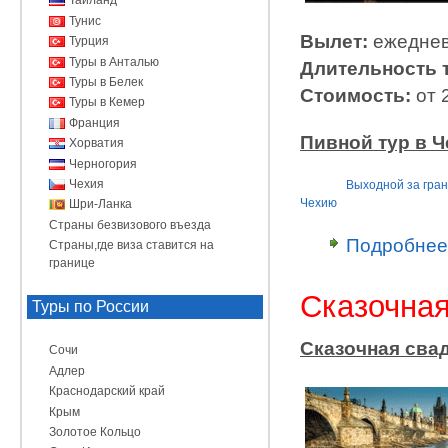
Таиланд
Тунис
Вылет:
ежедне
Турция
Туры в Анталью
Длительность 
Туры в Белек
Стоимость:
от 2
Туры в Кемер
Франция
Пивной тур в 
Хорватия
Черногория
Чехия
Выходной за гра
Чехию
Шри-Ланка
Страны безвизового въезда
Подробнее
Страны,где виза ставится на
границе
Сказочная
Туры по России
Сказочная сва
Сочи
Адлер
Краснодарский край
Крым
Золотое Кольцо