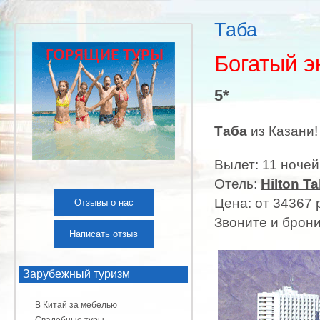
Таба
Богатый э
5*
Таба
из Казани!
Вылет: 11 ночей
Отель:
Hilton Ta
Цена: от 34367 
Отзывы о нас
Звоните и брони
Написать отзыв
Зарубежный туризм
В Китай за мебелью
Свадебные туры