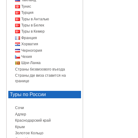
Таиланд
Тунис
Турция
Туры в Анталью
Туры в Белек
Туры в Кемер
Франция
Хорватия
Черногория
Чехия
Шри-Ланка
Страны безвизового въезда
Страны,где виза ставится на
границе
Туры по России
Сочи
Адлер
Краснодарский край
Крым
Золотое Кольцо