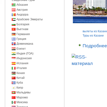
Абхазия
Австрия
Андорра
Арабские Эмираты
Болгария
Вьетнам
вылеты из Казан
Германия
Туры из Казани
Греция
Доминикана
Подробнее
Египет
Индия (ГОА)
Индонезия
Испания
Италия
Кения
Китай
Куба
Кипр
Мальдивы
Марокко
Мексика