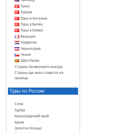
Таиланд
Тунис
Турция
Туры в Анталью
Туры в Белек
Туры в Кемер
Франция
Хорватия
Черногория
Чехия
Шри-Ланка
Страны безвизового въезда
Страны,где виза ставится на
границе
Туры по России
Сочи
Адлер
Краснодарский край
Крым
Золотое Кольцо