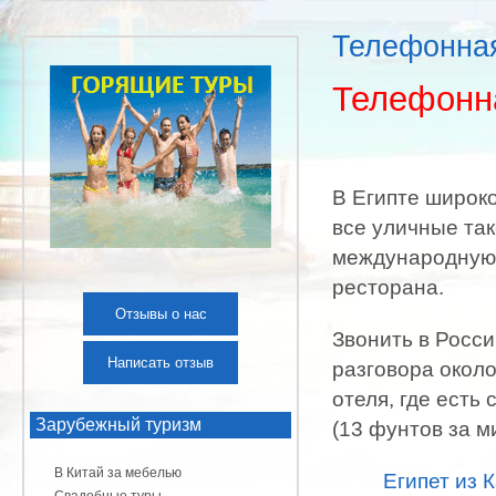
Телефонная
Телефонна
В Египте широк
все уличные та
международную 
ресторана.
Отзывы о нас
Звонить в Росс
Написать отзыв
разговора около
отеля, где ест
Зарубежный туризм
(13 фунтов за м
В Китай за мебелью
Египет из 
Свадебные туры