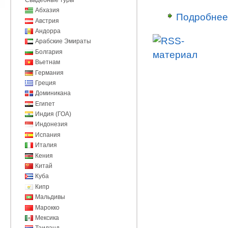
Абхазия
Подробнее
Австрия
Андорра
Арабские Эмираты
Болгария
Вьетнам
Германия
Греция
Доминикана
Египет
Индия (ГОА)
Индонезия
Испания
Италия
Кения
Китай
Куба
Кипр
Мальдивы
Марокко
Мексика