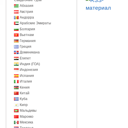
Абхазия
Австрия
Андорра
Арабские Эмираты
Болгария
Вьетнам
Германия
Греция
Доминикана
Египет
Индия (ГОА)
Индонезия
Испания
Италия
Кения
Китай
Куба
Кипр
Мальдивы
Марокко
Мексика