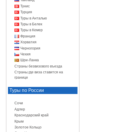
Таиланд
Тунис
Турция
Туры в Анталью
Туры в Белек
Туры в Кемер
Франция
Хорватия
Черногория
Чехия
Шри-Ланка
Страны безвизового въезда
Страны,где виза ставится на
границе
Туры по России
Сочи
Адлер
Краснодарский край
Крым
Золотое Кольцо