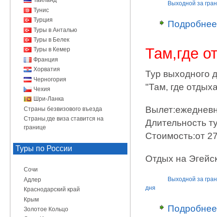
Таиланд
Выходной за гра
Тунис
Турция
Подробнее
Туры в Анталью
Туры в Белек
Там,где о
Туры в Кемер
Франция
Хорватия
Тур выходного 
Черногория
"Там, где отдыха
Чехия
Шри-Ланка
Вылет:ежеднев
Страны безвизового въезда
Страны,где виза ставится на
Длительность ту
границе
Стоимость:от 27
Туры по России
Отдых на Эгейс
Сочи
Выходной за гра
Адлер
дня
Краснодарский край
Крым
Подробнее
Золотое Кольцо