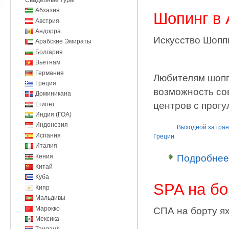
Абхазия
Шопинг в
Австрия
Андорра
Искусство Шопп
Арабские Эмираты
Болгария
Вьетнам
Германия
Любителям шопп
Греция
возможность со
Доминикана
центров с прог
Египет
Индия (ГОА)
Индонезия
Выходной за гра
Испания
Греции
Италия
Кения
Подробнее
Китай
Куба
SPA на бо
Кипр
Мальдивы
Марокко
СПА на борту я
Мексика