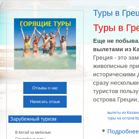
Туры в Гре
Туры в Гр
Еще не побыва
вылетами из Ка
Греция - это за
живописные при
историческими 
сразу нескольк
Отзывы о нас
туристов польз
острова Греции
Написать отзыв
вылеты из Казан
туры на остров К
Зарубежный туризм
Подробнее
В Китай за мебелью
Свадебные туры