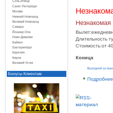
Соль-Илецк
Санкт-Петербург
Незнаком
Москва
Нижний Новгород
Незнакомая
Великий Новгород
Самара
Вылет:ежеднев
Йошкар-Ола
Ново-Дивеево
Длительность ту
Байкал
Стоимость:от 40
Екатеринбург
Карелия
Коница
Киров
Великий Устюг
Выходной за гра
Бонусы Клиентам
Подробнее