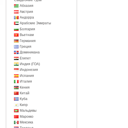
Абхазия
Австрия
Андорра
Арабские Эмираты
Болгария
Вьетнам
Германия
Греция
Доминикана
Египет
Индия (ГОА)
Индонезия
Испания
Италия
Кения
Китай
Куба
Кипр
Мальдивы
Марокко
Мексика