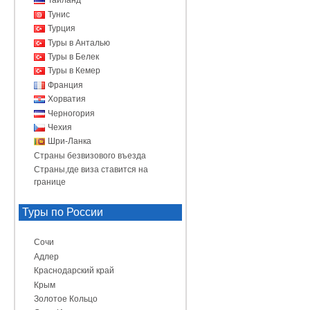
Таиланд
Тунис
Турция
Туры в Анталью
Туры в Белек
Туры в Кемер
Франция
Хорватия
Черногория
Чехия
Шри-Ланка
Страны безвизового въезда
Страны,где виза ставится на
границе
Туры по России
Сочи
Адлер
Краснодарский край
Крым
Золотое Кольцо