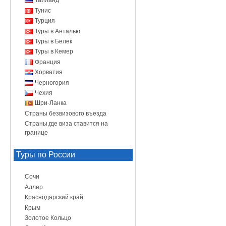
Таиланд
Тунис
Турция
Туры в Анталью
Туры в Белек
Туры в Кемер
Франция
Хорватия
Черногория
Чехия
Шри-Ланка
Страны безвизового въезда
Страны,где виза ставится на
границе
Туры по России
Сочи
Адлер
Краснодарский край
Крым
Золотое Кольцо