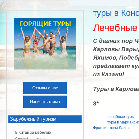
туры в Кон
Лечебные
С давних пор 
Карловы Вары,
Яхимов, Подеб
предлагает ку
из Казани!
Отзывы о нас
Туры в Карлов
Написать отзыв
3*
лечебные туры
Зарубежный туризм
туры в Марианск
Франтишковы Лазни
В Китай за мебелью
Свадебные туры