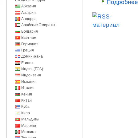
Подробнее
Абхазия
Австрия
Андорра
Арабские Эмираты
Болгария
Вьетнам
Германия
Греция
Доминикана
Египет
Индия (ГОА)
Индонезия
Испания
Италия
Кения
Китай
Куба
Кипр
Мальдивы
Марокко
Мексика