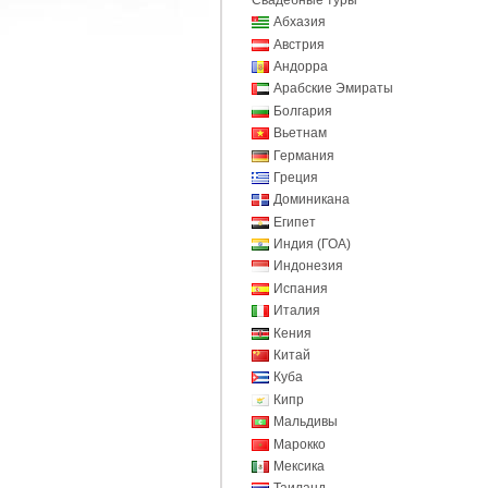
Абхазия
Австрия
Андорра
Арабские Эмираты
Болгария
Вьетнам
Германия
Греция
Доминикана
Египет
Индия (ГОА)
Индонезия
Испания
Италия
Кения
Китай
Куба
Кипр
Мальдивы
Марокко
Мексика