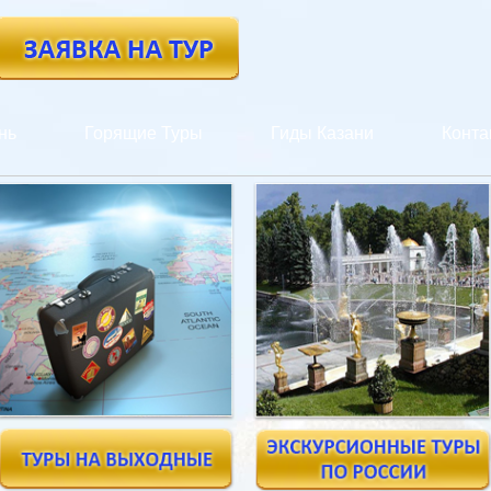
нь
Горящие Туры
Гиды Казани
Конта