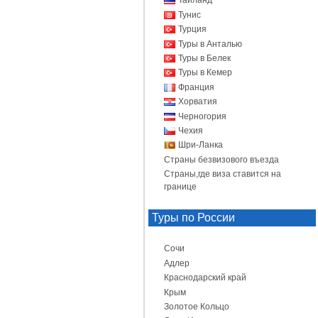
Таиланд
Тунис
Турция
Туры в Анталью
Туры в Белек
Туры в Кемер
Франция
Хорватия
Черногория
Чехия
Шри-Ланка
Страны безвизового въезда
Страны,где виза ставится на
границе
Туры по России
Сочи
Адлер
Краснодарский край
Крым
Золотое Кольцо