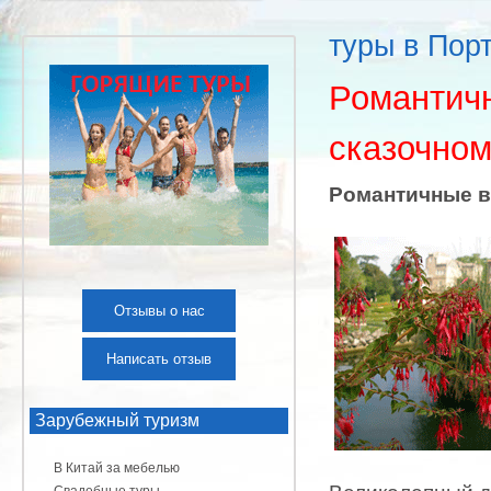
туры в Пор
Романтич
сказочном
Романтичные в
Отзывы о нас
Написать отзыв
Зарубежный туризм
В Китай за мебелью
Свадебные туры