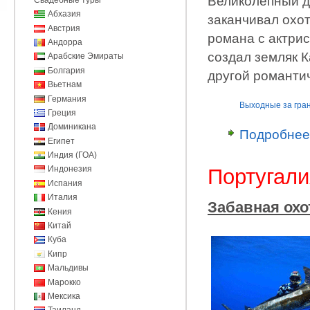
Великолепный д
Абхазия
заканчивал охот
Австрия
романа с актри
Андорра
создал земляк 
Арабские Эмираты
Болгария
другой романти
Вьетнам
Германия
Выходные за гра
Греция
Доминикана
Подробнее
Египет
Индия (ГОА)
Индонезия
Португали
Испания
Италия
Забавная охо
Кения
Китай
Куба
Кипр
Мальдивы
Марокко
Мексика