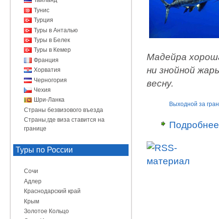
Таиланд
Тунис
Турция
Туры в Анталью
Туры в Белек
Туры в Кемер
Мадейра хороша
Франция
ни знойной жары
Хорватия
Черногория
весну.
Чехия
Шри-Ланка
Выходной за гра
Страны безвизового въезда
Страны,где виза ставится на
Подробнее
границе
Туры по России
Сочи
Адлер
Краснодарский край
Крым
Золотое Кольцо