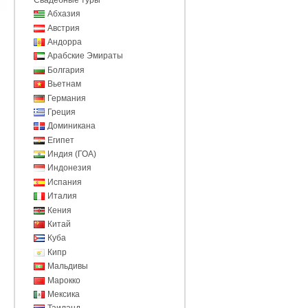
Абхазия
Австрия
Андорра
Арабские Эмираты
Болгария
Вьетнам
Германия
Греция
Доминикана
Египет
Индия (ГОА)
Индонезия
Испания
Италия
Кения
Китай
Куба
Кипр
Мальдивы
Марокко
Мексика