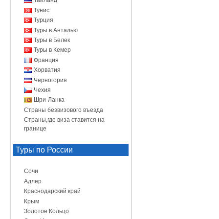
Таиланд
Тунис
Турция
Туры в Анталью
Туры в Белек
Туры в Кемер
Франция
Хорватия
Черногория
Чехия
Шри-Ланка
Страны безвизового въезда
Страны,где виза ставится на
границе
Туры по России
Сочи
Адлер
Краснодарский край
Крым
Золотое Кольцо