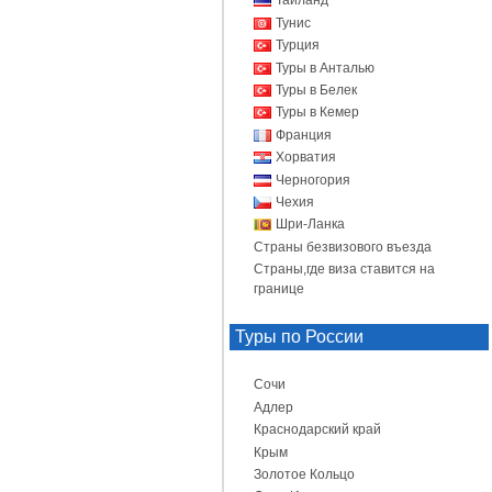
Таиланд
Тунис
Турция
Туры в Анталью
Туры в Белек
Туры в Кемер
Франция
Хорватия
Черногория
Чехия
Шри-Ланка
Страны безвизового въезда
Страны,где виза ставится на
границе
Туры по России
Сочи
Адлер
Краснодарский край
Крым
Золотое Кольцо