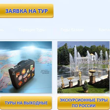
нь
Горящие Туры
Гиды Казани
Конта