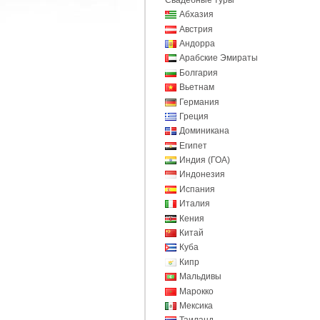
Абхазия
Австрия
Андорра
Арабские Эмираты
Болгария
Вьетнам
Германия
Греция
Доминикана
Египет
Индия (ГОА)
Индонезия
Испания
Италия
Кения
Китай
Куба
Кипр
Мальдивы
Марокко
Мексика