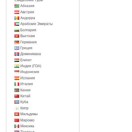
Абхазия
Австрия
Андорра
Арабские Эмираты
Болгария
Вьетнам
Германия
Греция
Доминикана
Египет
Индия (ГОА)
Индонезия
Испания
Италия
Кения
Китай
Куба
Кипр
Мальдивы
Марокко
Мексика