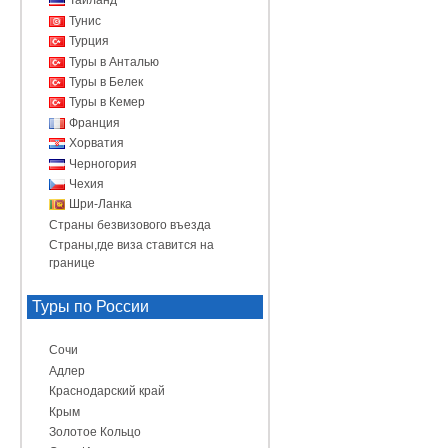
Таиланд
Тунис
Турция
Туры в Анталью
Туры в Белек
Туры в Кемер
Франция
Хорватия
Черногория
Чехия
Шри-Ланка
Страны безвизового въезда
Страны,где виза ставится на
границе
Туры по России
Сочи
Адлер
Краснодарский край
Крым
Золотое Кольцо