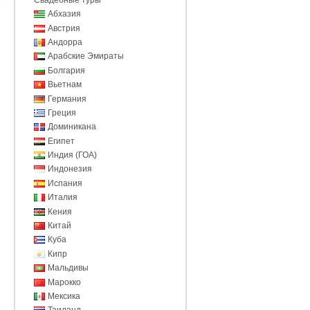
Абхазия
Австрия
Андорра
Арабские Эмираты
Болгария
Вьетнам
Германия
Греция
Доминикана
Египет
Индия (ГОА)
Индонезия
Испания
Италия
Кения
Китай
Куба
Кипр
Мальдивы
Марокко
Мексика