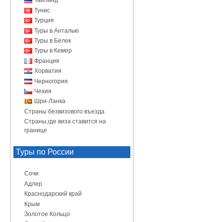
Таиланд
Тунис
Турция
Туры в Анталью
Туры в Белек
Туры в Кемер
Франция
Хорватия
Черногория
Чехия
Шри-Ланка
Страны безвизового въезда
Страны,где виза ставится на
границе
Туры по России
Сочи
Адлер
Краснодарский край
Крым
Золотое Кольцо