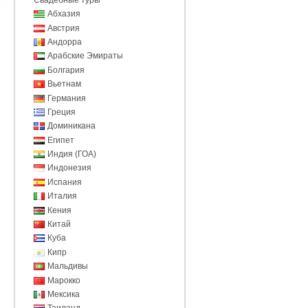
Абхазия
Австрия
Андорра
Арабские Эмираты
Болгария
Вьетнам
Германия
Греция
Доминикана
Египет
Индия (ГОА)
Индонезия
Испания
Италия
Кения
Китай
Куба
Кипр
Мальдивы
Марокко
Мексика