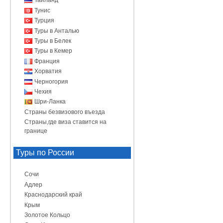
Таиланд
Тунис
Турция
Туры в Анталью
Туры в Белек
Туры в Кемер
Франция
Хорватия
Черногория
Чехия
Шри-Ланка
Страны безвизового въезда
Страны,где виза ставится на
границе
Туры по России
Сочи
Адлер
Краснодарский край
Крым
Золотое Кольцо