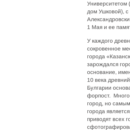
Университетом (
дом Ушковой), 
Александровски
1 Мая и ее пам
У каждого древн
сокровенное мес
города «Казанск
зарождался горо
основание, име
10 века древни
Булгарии основ
форпост. Много 
город, но самы
города являетс
приводят всех 
сфотографирова