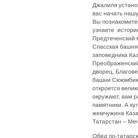
Джалиля устано
вас начать наш
Вы познакомите
узнаете истори
Предтеченский 
Спасская башня
заповедника Ка
Преображенский
дворец, Благове
башни Сююмбике
откроется велик
окружают, вам р
памятники. А к
жемчужина Казан
Татарстан – Меч
Обед по-татарск