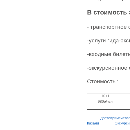
В стоимость 
- транспортное
-услуги гида-эк
-входные билет
-экскурсионное
Стоимость :
10+1
980р/чел
Достопримечател
Казани
Экскурси