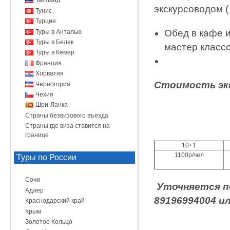
Таиланд
экскурсоводом (
Тунис
Турция
Обед в кафе 
Туры в Анталью
Туры в Белек
мастер классо
Туры в Кемер
Франция
Хорватия
Стоимость эк
Черногория
Чехия
Шри-Ланка
Страны безвизового въезда
Страны,где виза ставится на
границе
10+1
1100р/чел
Туры по России
Сочи
Уточняется по
Адлер
89196994004 ил
Краснодарский край
Крым
Золотое Кольцо