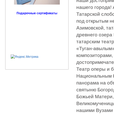
наши достоприм
нашего города! 
Татарской слобо
Подарочные сертификаты
под открытым н
Азимовской, та
древнего озера
татарским театр
«Туган-авылым»
композиторами,
достопримечате
Театр оперы и б
Национальным К
панорама на об
святыню Богоро
Божьей Матери,
Великомученицы
нашими Вузами 