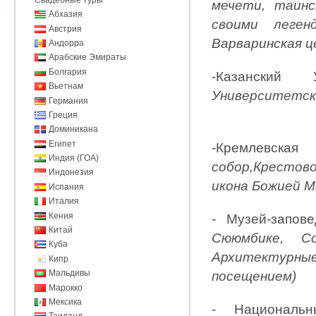
мечети, таинс
Абхазия
своими леген
Австрия
Варваринская ц
Андорра
Арабские Эмираты
Болгария
-Казанский
Вьетнам
Университетско
Германия
Греция
Доминикана
Египет
-Крем
Индия (ГОА)
собор,Крестов
Индонезия
икона Божией 
Испания
Италия
Кения
- Музей-запо
Китай
Сююмбике, Со
Куба
Архитектурны
Кипр
Мальдивы
посещением)
Марокко
Мексика
- Националь