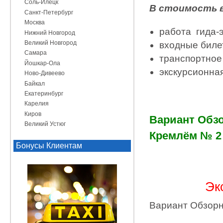
Соль-Илецк
В стоимость 
Санкт-Петербург
Москва
работа гида-
Нижний Новгород
Великий Новгород
входные биле
Самара
транспортное
Йошкар-Ола
экскурсионна
Ново-Дивеево
Байкал
Екатеринбург
Карелия
Киров
Вариант Обзо
Великий Устюг
Кремлём № 2
Бонусы Клиентам
Экскурс
Вариант Обзорн