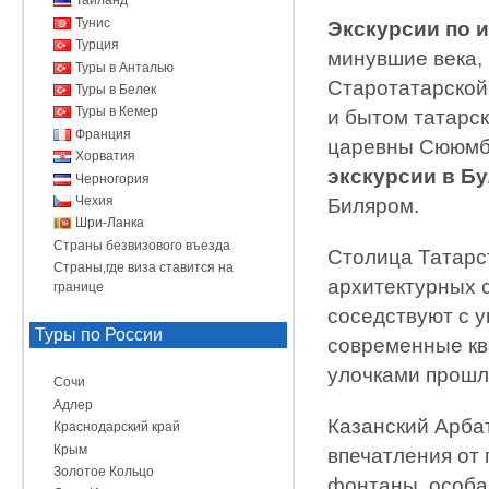
Таиланд
Тунис
Экскурсии по 
Турция
минувшие века,
Туры в Анталью
Старотатарской
Туры в Белек
Туры в Кемер
и бытом татарс
Франция
царевны Сююмби
Хорватия
экскурсии в Б
Черногория
Чехия
Биляром.
Шри-Ланка
Страны безвизового въезда
Столица Татарс
Страны,где виза ставится на
архитектурных 
границе
соседствуют с 
Туры по России
современные кв
улочками прошл
Сочи
Адлер
Казанский Арба
Краснодарский край
Крым
впечатления от 
Золотое Кольцо
фонтаны, особа