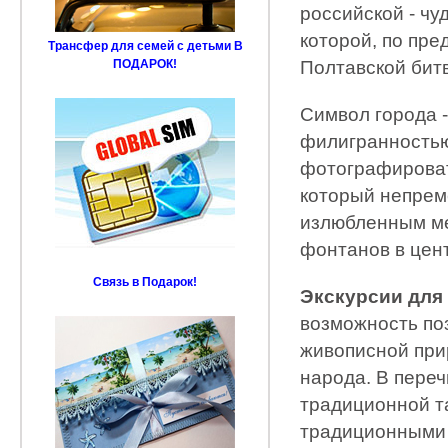
российской - ч
которой, по пр
Трансфер для семей с детьми В
Полтавской бит
ПОДАРОК!
Символ города 
филигранностью
фотографироват
который непреме
излюбленным мес
фонтанов в цент
Связь в Подарок!
Экскурсии для 
возможность по
живописной при
народа. В пере
традиционной та
традиционными 