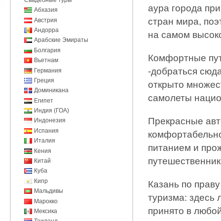
аура города пр
Абхазия
стран мира, по
Австрия
Андорра
на самом высок
Арабские Эмираты
Болгария
Комфортные пут
Вьетнам
-добраться сюд
Германия
Греция
открыто множес
Доминикана
самолеты нацио
Египет
Индия (ГОА)
Прекрасные авт
Индонезия
Испания
комфортабельно
Италия
питанием и прож
Кения
путешественник
Китай
Куба
Кипр
Казань по праву
Мальдивы
туризма: здесь 
Марокко
принято в любой
Мексика