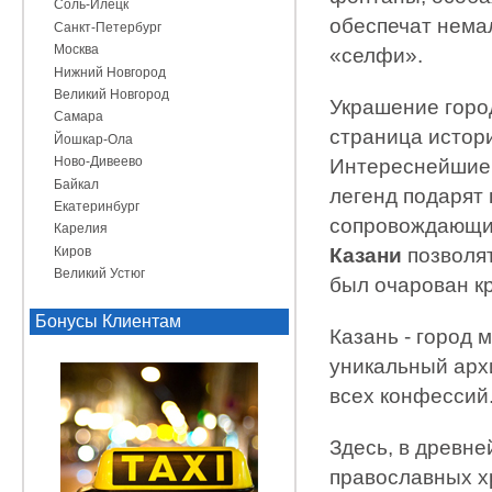
Соль-Илецк
обеспечат нема
Санкт-Петербург
Москва
«селфи».
Нижний Новгород
Великий Новгород
Украшение город
Самара
страница истори
Йошкар-Ола
Ново-Дивеево
Интереснейшие 
Байкал
легенд подарят 
Екатеринбург
сопровождающи
Карелия
Киров
Казани
позволят
Великий Устюг
был очарован кр
Бонусы Клиентам
Казань - город 
уникальный арх
всех конфессий
Здесь, в древне
православных х