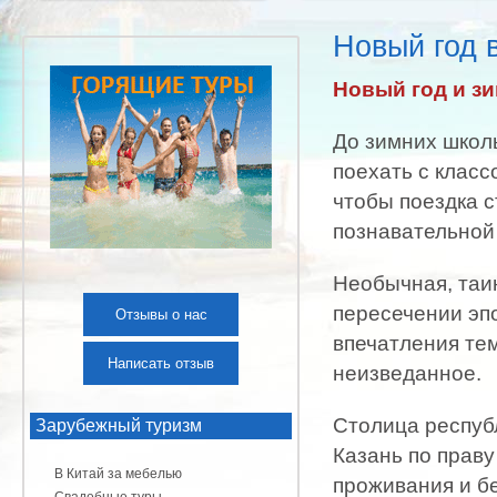
Новый год 
Новый год и зи
До зимних школ
поехать с класс
чтобы поездка с
познавательной
Необычная, таин
пересечении эп
Отзывы о нас
впечатления тем
Написать отзыв
неизведанное.
Столица респуб
Зарубежный туризм
Казань по прав
В Китай за мебелью
проживания и б
Свадебные туры