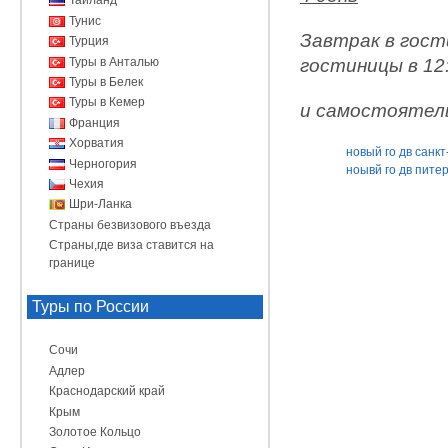
Таиланд
Тунис
Завтрак в гост
Турция
Туры в Анталью
гостиницы в 12
Туры в Белек
Туры в Кемер
и самостоятел
Франция
Хорватия
новый го дв санк
Черногория
ноывй го дв пите
Чехия
Шри-Ланка
Страны безвизового въезда
Страны,где виза ставится на
границе
Туры по России
Сочи
Адлер
Краснодарский край
Крым
Золотое Кольцо