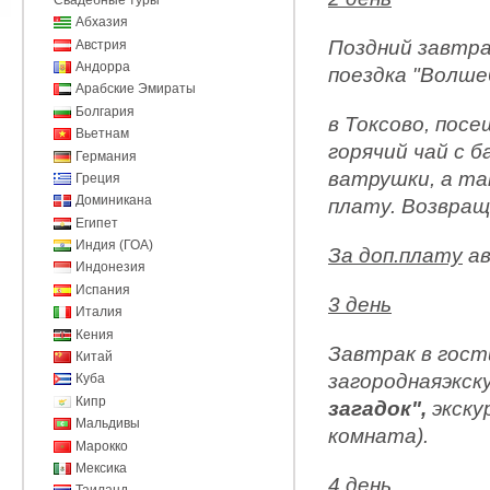
Абхазия
Поздний завтра
Австрия
Андорра
поездка "Волше
Арабские Эмираты
Болгария
в Токсово, посе
Вьетнам
горячий чай с б
Германия
ватрушки, а та
Греция
Доминикана
плату. Возвращ
Египет
Индия (ГОА)
За доп.плату
ав
Индонезия
Испания
3 день
Италия
Кения
Завтрак в гост
Китай
загороднаяэкск
Куба
Кипр
загадок",
экску
Мальдивы
комната).
Марокко
Мексика
4 день