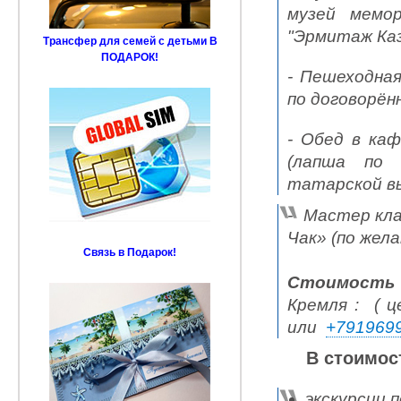
музей мемо
"Эрмитаж Каз
Трансфер для семей с детьми В
ПОДАРОК!
- Пешеходная
по договорён
-
Обед в каф
(лапша по
татарской вып
-
Мастер кла
Чак» (по жел
Связь в Подарок!
Стоимость 
Кремля : ( ц
или
+791969
В стоимос
экскурсии 