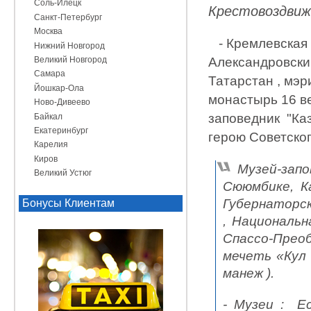
Соль-Илецк
Крестовоздвиж
Санкт-Петербург
Москва
- Кремлевская
Нижний Новгород
Великий Новгород
Александровски
Самара
Татарстан , мэр
Йошкар-Ола
монастырь 16 ве
Ново-Дивеево
заповедник "Каз
Байкал
Екатеринбург
герою Советско
Карелия
Киров
-
Музей-зап
Великий Устюг
Сююмбике, К
Губернаторск
Бонусы Клиентам
, Национальн
Спассо-Преоб
мечеть «Кул
манеж ).
- Музеи : Е