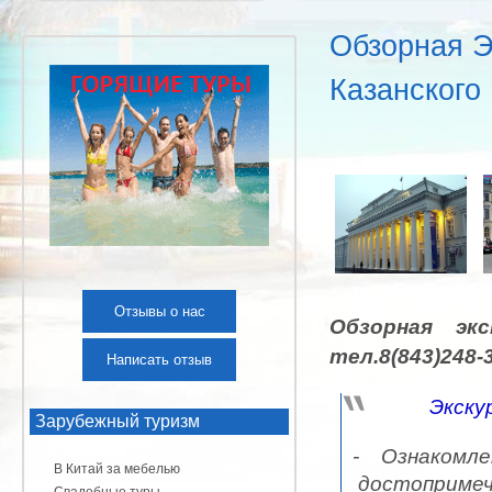
Обзорная Э
Казанского
Отзывы о нас
Обзорная эк
тел.8(843)248-
Написать отзыв
Экскурсия 
Зарубежный туризм
- Ознакомл
В Китай за мебелью
достопримеч
Свадебные туры