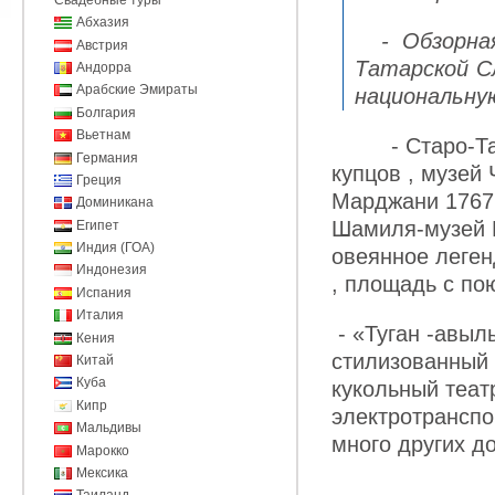
Абхазия
- Обзорная
Австрия
Татарской С
Андорра
Арабские Эмираты
национальну
Болгария
Вьетнам
- Старо-Татар
Германия
купцов , музей
Греция
Марджани 1767 
Доминикана
Шамиля-музей Г
Египет
Индия (ГОА)
овеянное леген
Индонезия
, площадь с п
Испания
Италия
- «Туган -авыл
Кения
стилизованный 
Китай
Куба
кукольный теат
Кипр
электротранспо
Мальдивы
много других д
Марокко
Мексика