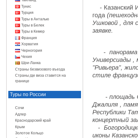
Таиланд
-
Казанский 
Тунис
Турция
года
(пешеходн
Туры в Анталью
Ушковой , для
Туры в Белек
заявке.
Туры в Кемер
Франция
Хорватия
Черногория
- панорама г
Чехия
Универсиады , 
Шри-Ланка
"Ривьера", жил
Страны безвизового въезда
стиле француз
Страны,где виза ставится на
границе
Туры по России
- площадь 
Джалиля , пам
Сочи
Республики Та
Адлер
концертный зал
Краснодарский край
- Богородицки
Крым
Золотое Кольцо
иконы Казанск