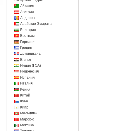
Абхазия
Австрия
Андорра
Арабские Эмираты
Болгария
Вьетнам
Германия
Греция
Доминикана
Египет
Индия (ГОА)
Индонезия
Испания
Италия
Кения
Китай
Куба
Кипр
Мальдивы
Марокко
Мексика