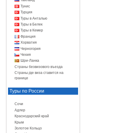
Таиланд
Тунис
Турция
Туры в Анталью
Туры в Белек
Туры в Кемер
Франция
Хорватия
Черногория
Чехия
Шри-Ланка
Страны безвизового въезда
Страны,где виза ставится на
границе
Туры по России
Сочи
Адлер
Краснодарский край
Крым
Золотое Кольцо