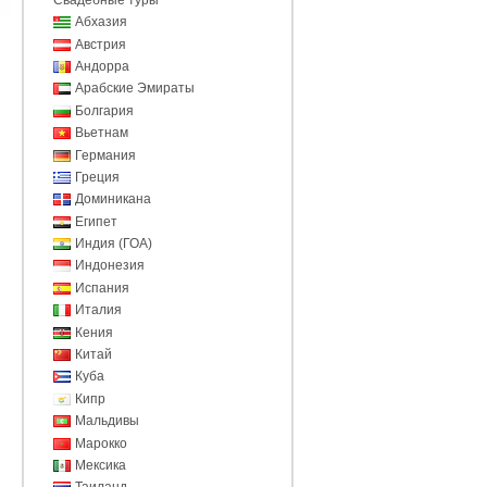
Абхазия
Австрия
Андорра
Арабские Эмираты
Болгария
Вьетнам
Германия
Греция
Доминикана
Египет
Индия (ГОА)
Индонезия
Испания
Италия
Кения
Китай
Куба
Кипр
Мальдивы
Марокко
Мексика