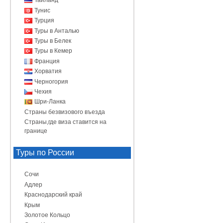
Таиланд
Тунис
Турция
Туры в Анталью
Туры в Белек
Туры в Кемер
Франция
Хорватия
Черногория
Чехия
Шри-Ланка
Страны безвизового въезда
Страны,где виза ставится на
границе
Туры по России
Сочи
Адлер
Краснодарский край
Крым
Золотое Кольцо