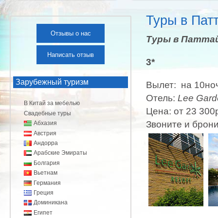
Туры в Пат
Отзывы о нас
Туры в Паттай
Написать отзыв
3*
Зарубежный туризм
Вылет: на 10но
Отель:
Lee Gard
В Китай за мебелью
Цена: от 23 300
Свадебные туры
Звоните и брон
Абхазия
Австрия
Андорра
Арабские Эмираты
Болгария
Вьетнам
Германия
Греция
Доминикана
Египет