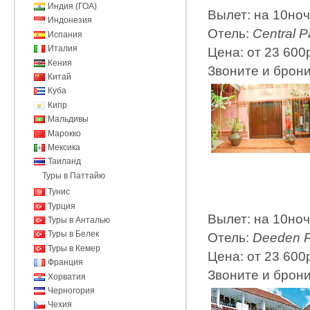
Индия (ГОА)
Вылет: на 10но
Индонезия
Отель:
Central P
Испания
Италия
Цена: от 23 600
Кения
Звоните и брон
Китай
Куба
Кипр
Мальдивы
Марокко
Мексика
Таиланд
Туры в Паттайю
Тунис
Турция
Вылет: на 10но
Туры в Анталью
Туры в Белек
Отель:
Deeden P
Туры в Кемер
Цена: от 23 600
Франция
Звоните и брон
Хорватия
Черногория
Чехия