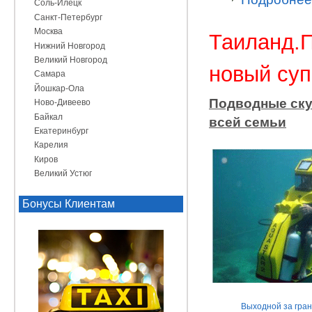
Соль-Илецк
Санкт-Петербург
Москва
Таиланд.П
Нижний Новгород
Великий Новгород
новый суп
Самара
Йошкар-Ола
Подводные скут
Ново-Дивеево
Байкал
всей семьи
Екатеринбург
Карелия
Киров
Великий Устюг
Бонусы Клиентам
Выходной за гра