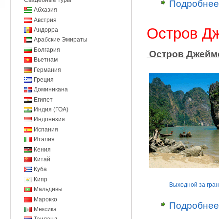
Подробнее
Абхазия
Австрия
Остров Д
Андорра
Арабские Эмираты
Болгария
Остров Джейм
Вьетнам
Германия
Греция
Доминикана
Египет
Индия (ГОА)
Индонезия
Испания
Италия
Кения
Китай
Куба
Кипр
Выходной за гра
Мальдивы
Марокко
Подробнее
Мексика