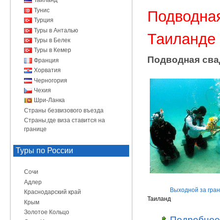
Таиланд
Тунис
Подводна
Турция
Туры в Анталью
Таиланде
Туры в Белек
Туры в Кемер
Подводная сва
Франция
Хорватия
Черногория
Чехия
Шри-Ланка
Страны безвизового въезда
Страны,где виза ставится на
границе
Туры по России
Сочи
Адлер
Выходной за гра
Краснодарский край
Таиланд
Крым
Золотое Кольцо
Подробнее