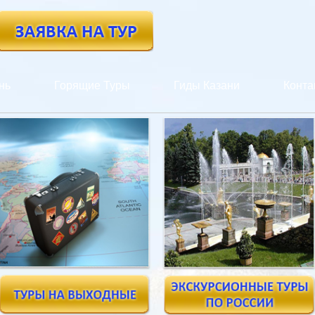
нь
Горящие Туры
Гиды Казани
Конта