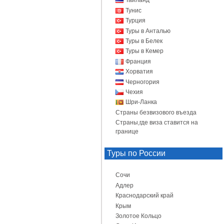
Таиланд
Тунис
Турция
Туры в Анталью
Туры в Белек
Туры в Кемер
Франция
Хорватия
Черногория
Чехия
Шри-Ланка
Страны безвизового въезда
Страны,где виза ставится на
границе
Туры по России
Сочи
Адлер
Краснодарский край
Крым
Золотое Кольцо