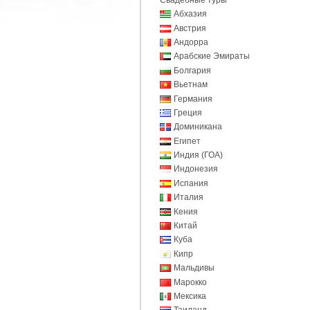
Абхазия
Австрия
Андорра
Арабские Эмираты
Болгария
Вьетнам
Германия
Греция
Доминикана
Египет
Индия (ГОА)
Индонезия
Испания
Италия
Кения
Китай
Куба
Кипр
Мальдивы
Марокко
Мексика