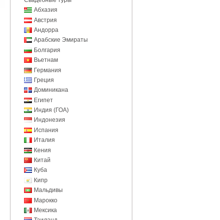
Абхазия
Австрия
Андорра
Арабские Эмираты
Болгария
Вьетнам
Германия
Греция
Доминикана
Египет
Индия (ГОА)
Индонезия
Испания
Италия
Кения
Китай
Куба
Кипр
Мальдивы
Марокко
Мексика