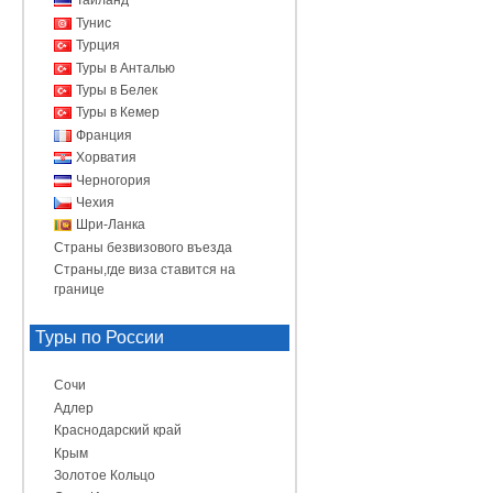
Таиланд
Тунис
Турция
Туры в Анталью
Туры в Белек
Туры в Кемер
Франция
Хорватия
Черногория
Чехия
Шри-Ланка
Страны безвизового въезда
Страны,где виза ставится на
границе
Туры по России
Сочи
Адлер
Краснодарский край
Крым
Золотое Кольцо