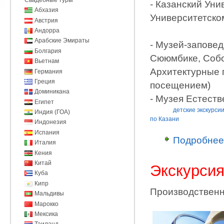
- Казанский Уни
Абхазия
Университетско
Австрия
Андорра
Арабские Эмираты
- Музей-запове
Болгария
Сююмбике, Собо
Вьетнам
Архитектурные 
Германия
Греция
посещением)
Доминикана
- Музея Естеств
Египет
детские экскурси
Индия (ГОА)
по Казани
Индонезия
Испания
Подробнее
Италия
Кения
Китай
Экскурси
Куба
Кипр
Производственн
Мальдивы
Марокко
Мексика