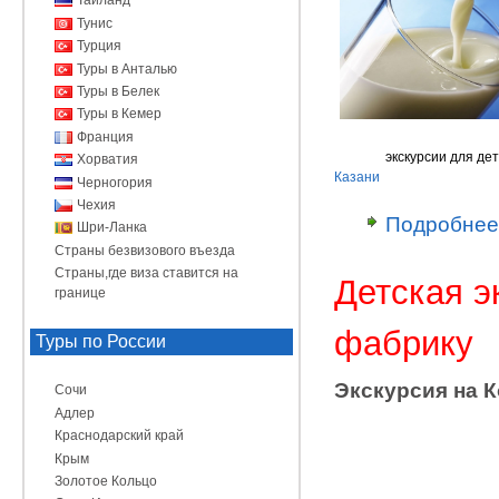
Таиланд
Тунис
Турция
Туры в Анталью
Туры в Белек
Туры в Кемер
Франция
экскурсии для де
Хорватия
Казани
Черногория
Чехия
Подробнее
Шри-Ланка
Страны безвизового въезда
Страны,где виза ставится на
Детская э
границе
фабрику
Туры по России
Экскурсия на 
Сочи
Адлер
Краснодарский край
Крым
Золотое Кольцо