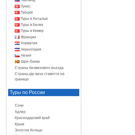
Таиланд
Тунис
Турция
Туры в Анталью
Туры в Белек
Туры в Кемер
Франция
Хорватия
Черногория
Чехия
Шри-Ланка
Страны безвизового въезда
Страны,где виза ставится на
границе
Туры по России
Сочи
Адлер
Краснодарский край
Крым
Золотое Кольцо