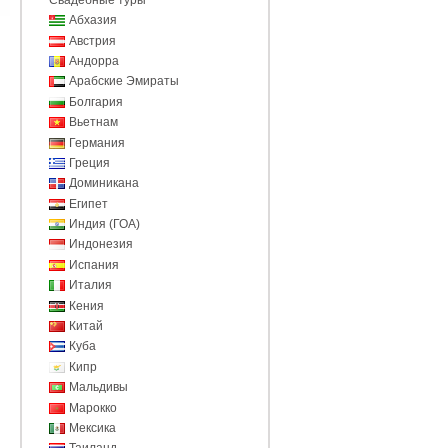
Абхазия
Австрия
Андорра
Арабские Эмираты
Болгария
Вьетнам
Германия
Греция
Доминикана
Египет
Индия (ГОА)
Индонезия
Испания
Италия
Кения
Китай
Куба
Кипр
Мальдивы
Марокко
Мексика