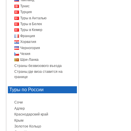
Таиланд
Тунис
Турция
Туры в Анталью
Туры в Белек
Туры в Кемер
Франция
Хорватия
Черногория
Чехия
Шри-Ланка
Страны безвизового въезда
Страны,где виза ставится на
границе
Туры по России
Сочи
Адлер
Краснодарский край
Крым
Золотое Кольцо