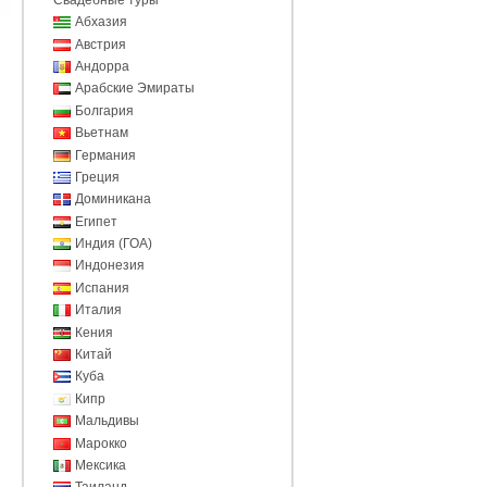
Абхазия
Австрия
Андорра
Арабские Эмираты
Болгария
Вьетнам
Германия
Греция
Доминикана
Египет
Индия (ГОА)
Индонезия
Испания
Италия
Кения
Китай
Куба
Кипр
Мальдивы
Марокко
Мексика