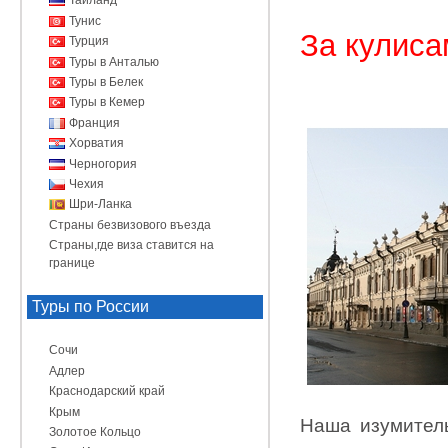
Таиланд
Тунис
За кулиса
Турция
Туры в Анталью
Туры в Белек
Туры в Кемер
Франция
Хорватия
Черногория
Чехия
Шри-Ланка
Страны безвизового въезда
Страны,где виза ставится на
границе
Туры по России
Сочи
Адлер
Краснодарский край
Крым
Наша изумитель
Золотое Кольцо