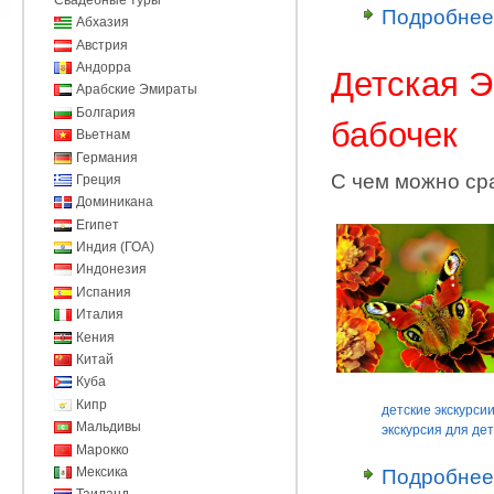
Подробнее
Абхазия
Австрия
Андорра
Детская Э
Арабские Эмираты
Болгария
бабочек
Вьетнам
Германия
С чем можно ср
Греция
Доминикана
Египет
Индия (ГОА)
Индонезия
Испания
Италия
Кения
Китай
Куба
Кипр
детские экскурси
Мальдивы
экскурсия для де
Марокко
Мексика
Подробнее