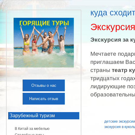
куда сходи
Экскурсия
Экскурсия за к
Мечтаете подар
приглашаем Вас
страны
театр к
тридцатых года
Отзывы о нас
лидирующие поз
образовательны
Написать отзыв
Зарубежный туризм
детские экскурси
экскурсия в кукол
В Китай за мебелью
Свадебные туры