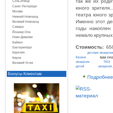
так же их роди
Соль-Илецк
Санкт-Петербург
юного зрителя..
Москва
театра юного зр
Нижний Новгород
Именно этот де
Великий Новгород
Самара
годы накоплен
Йошкар-Ола
немало крупных
Ново-Дивеево
Байкал
Стоимость:
650
Екатеринбург
Карелия
детские экскурси
Казани
куда схо
Киров
экскурсии
ТЮЗ
Великий Устюг
детей
экскурсия
Бонусы Клиентам
Подробнее