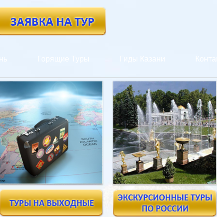
нь
Горящие Туры
Гиды Казани
Конта