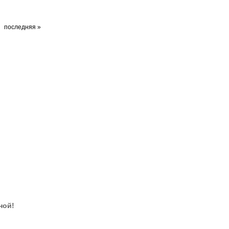
последняя »
ной!