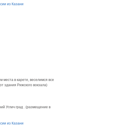
ссии из Казани
м места в карете, веселимся все
от здания Рижского вокзала)
ий Углич град . (размещение в
ссии из Казани