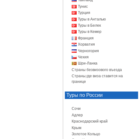
Таиланд
Тунис
Турция
Туры в Анталью
Туры в Белек
Туры в Кемер
Франция
Хорватия
Черногория
Чехия
Шри-Ланка
Страны безвизового въезда
Страны,где виза ставится на
границе
Туры по России
Сочи
Адлер
Краснодарский край
Крым
Золотое Кольцо