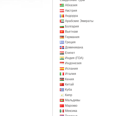
Абхазия
Австрия
Андорра
Арабские Эмираты
Болгария
Вьетнам
Германия
Греция
Доминикана
Египет
Индия (ГОА)
Индонезия
Испания
Италия
Кения
Китай
Куба
Кипр
Мальдивы
Марокко
Мексика