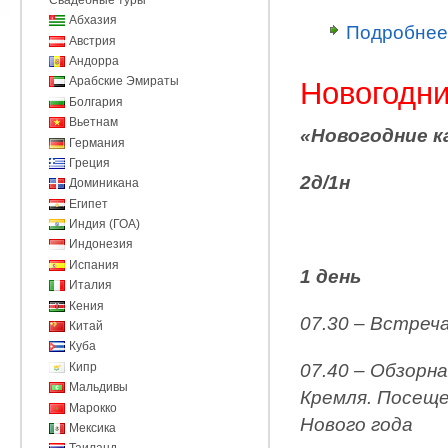
Абхазия
Подробнее
Австрия
Андорра
Арабские Эмираты
Новогодни
Болгария
Вьетнам
«Новогодние к
Германия
Греция
2д/1н
Доминикана
Египет
Индия (ГОА)
Индонезия
Испания
1 день
Италия
Кения
07.30 – Встреча
Китай
Куба
Кипр
07.40 – Обзорн
Мальдивы
Кремля. Посеще
Марокко
Нового года
Мексика