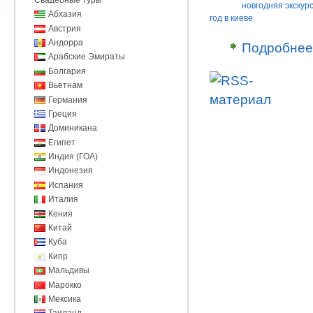
новгодняя экскурс
Абхазия
год в киеве
Австрия
Андорра
Подробнее
Арабские Эмираты
Болгария
Вьетнам
Германия
Греция
Доминикана
Египет
Индия (ГОА)
Индонезия
Испания
Италия
Кения
Китай
Куба
Кипр
Мальдивы
Марокко
Мексика