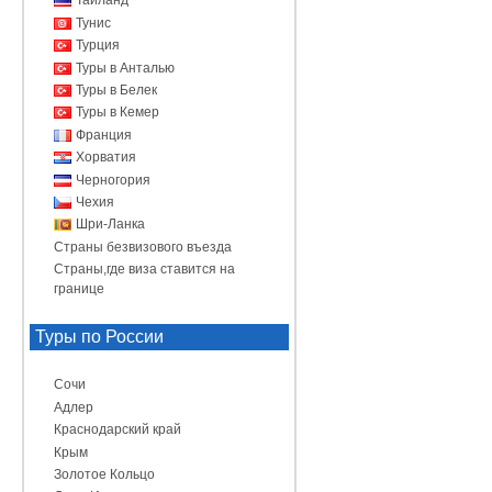
Таиланд
Тунис
Турция
Туры в Анталью
Туры в Белек
Туры в Кемер
Франция
Хорватия
Черногория
Чехия
Шри-Ланка
Страны безвизового въезда
Страны,где виза ставится на
границе
Туры по России
Сочи
Адлер
Краснодарский край
Крым
Золотое Кольцо