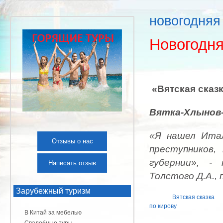
новогодняя 
Новогодня
«Вятская сказ
Вятка-Хлынов
«Я нашел Итал
Отзывы о нас
преступников,
губернии», -
Написать отзыв
Толстого Д.А.,
Зарубежный туризм
Вятская сказка
по кирову
В Китай за мебелью
Свадебные туры