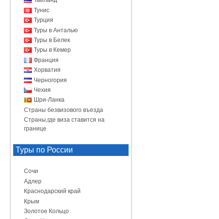
Таиланд
Тунис
Турция
Туры в Анталью
Туры в Белек
Туры в Кемер
Франция
Хорватия
Черногория
Чехия
Шри-Ланка
Страны безвизового въезда
Страны,где виза ставится на
границе
Туры по России
Сочи
Адлер
Краснодарский край
Крым
Золотое Кольцо