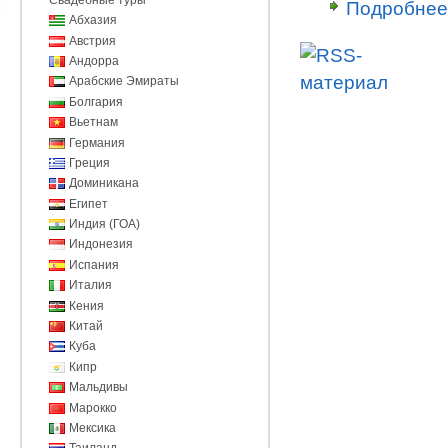
Подробнее
Абхазия
Австрия
Андорра
Арабские Эмираты
Болгария
Вьетнам
Германия
Греция
Доминикана
Египет
Индия (ГОА)
Индонезия
Испания
Италия
Кения
Китай
Куба
Кипр
Мальдивы
Марокко
Мексика